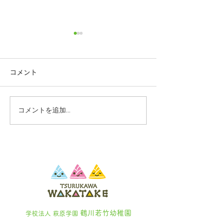
コメント
コメントを追加…
8/26 見学相談会（要予
途中入園を検討
約）
る皆様へ
鶴川若竹幼稚園
学校法人 萩原学園